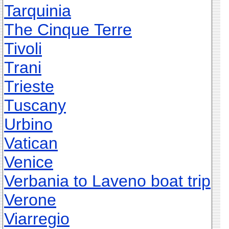
Tarquinia
The Cinque Terre
Tivoli
Trani
Trieste
Tuscany
Urbino
Vatican
Venice
Verbania to Laveno boat trip
Verone
Viarregio