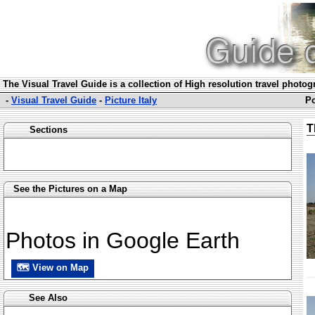
The Visual Travel Guide is a collection of High resolution travel photo
-
Visual Travel Guide
-
Picture Italy
Po
T
Sections
See the Pictures on a Map
Photos in Google Earth
🗺 View on Map
See Also