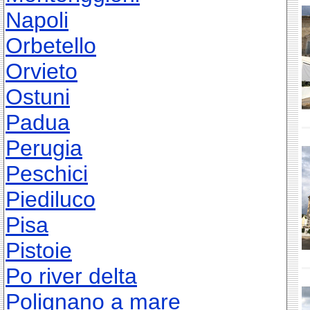
Napoli
Orbetello
Orvieto
Ostuni
Padua
Perugia
Peschici
Piediluco
Pisa
Pistoie
Po river delta
Polignano a mare