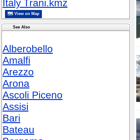
Italy Trani.kmz
🗺 View on Map
See Also
Alberobello
Amalfi
Arezzo
Arona
Ascoli Piceno
Assisi
Bari
Bateau