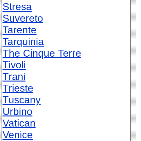
Stresa
Suvereto
Tarente
Tarquinia
The Cinque Terre
Tivoli
Trani
Trieste
Tuscany
Urbino
Vatican
Venice