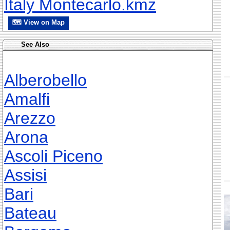
Italy Montecarlo.kmz
🗺 View on Map
See Also
Alberobello
Amalfi
Arezzo
Arona
Ascoli Piceno
Assisi
Bari
Bateau