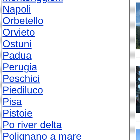
Napoli
Orbetello
Orvieto
Ostuni
Padua
Perugia
Peschici
Piediluco
Pisa
Pistoie
Po river delta
Polignano a mare