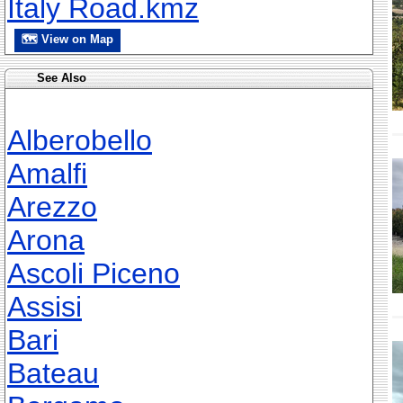
Italy Road.kmz
🗺 View on Map
See Also
Alberobello
Amalfi
Arezzo
Arona
Ascoli Piceno
Assisi
Bari
Bateau