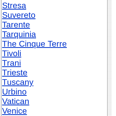
Stresa
Suvereto
Tarente
Tarquinia
The Cinque Terre
Tivoli
Trani
Trieste
Tuscany
Urbino
Vatican
Venice