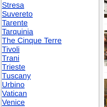
Stresa
Suvereto
Tarente
Tarquinia
The Cinque Terre
Tivoli
Trani
Trieste
Tuscany
Urbino
Vatican
Venice