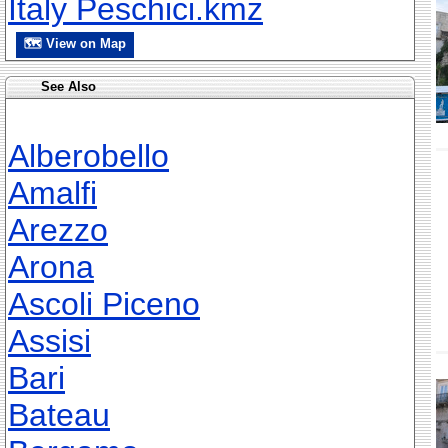
Italy Peschici.kmz
🗺 View on Map
See Also
Alberobello
Amalfi
Arezzo
Arona
Ascoli Piceno
Assisi
Bari
Bateau