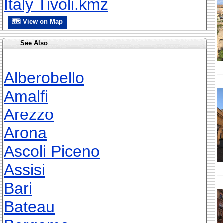
Italy Tivoli.kmz
🗺 View on Map
See Also
Alberobello
Amalfi
Arezzo
Arona
Ascoli Piceno
Assisi
Bari
Bateau