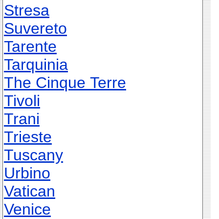
Stresa
Suvereto
Tarente
Tarquinia
The Cinque Terre
Tivoli
Trani
Trieste
Tuscany
Urbino
Vatican
Venice