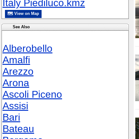
Italy Piediluco.kmz
🗺 View on Map
See Also
Alberobello
Amalfi
Arezzo
Arona
Ascoli Piceno
Assisi
Bari
Bateau