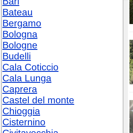
Bari
Bateau
Bergamo
Bologna
Bologne
Budelli
Cala Coticcio
Cala Lunga
Caprera
Castel del monte
Chioggia
Cisternino