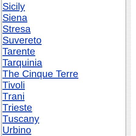
Sicily
Siena
Stresa
Suvereto
Tarente
Tarquinia
The Cinque Terre
Tivoli
Trani
Trieste
Tuscany
Urbino