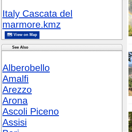
Italy Cascata del
marmore.kmz
🗺 View on Map
See Also
Alberobello
Amalfi
Arezzo
Arona
Ascoli Piceno
Assisi