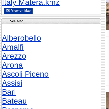
Italy Matera.kmz
🗺 View on Map
See Also
Alberobello
Amalfi
Arezzo
Arona
Ascoli Piceno
Assisi
Bari
Bateau