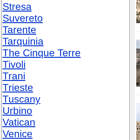
Stresa
Suvereto
Tarente
Tarquinia
The Cinque Terre
Tivoli
Trani
Trieste
Tuscany
Urbino
Vatican
Venice