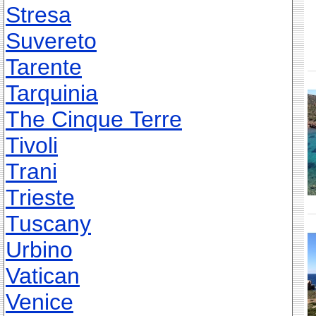
Stresa
Suvereto
Tarente
Tarquinia
The Cinque Terre
Tivoli
Trani
Trieste
Tuscany
Urbino
Vatican
Venice