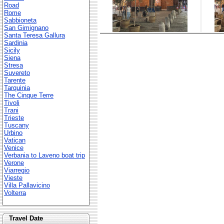
Road
Rome
Sabbioneta
San Gimignano
Santa Teresa Gallura
Sardinia
Sicily
Siena
Stresa
Suvereto
Tarente
Tarquinia
The Cinque Terre
Tivoli
Trani
Trieste
Tuscany
Urbino
Vatican
Venice
Verbania to Laveno boat trip
Verone
Viarregio
Vieste
Villa Pallavicino
Volterra
Travel Date