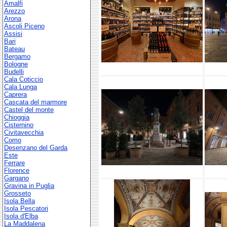
Amalfi
Arezzo
Arona
Ascoli Piceno
Assisi
Bari
Bateau
Bergamo
Bologne
Budelli
Cala Coticcio
Cala Lunga
Caprera
Cascata del marmore
Castel del monte
Chioggia
Cisternino
Civitavecchia
Como
Desenzano del Garda
Este
Ferrare
Florence
Gargano
Gravina in Puglia
Grosseto
Isola Bella
Isola Pescatori
Isola d'Elba
La Maddalena