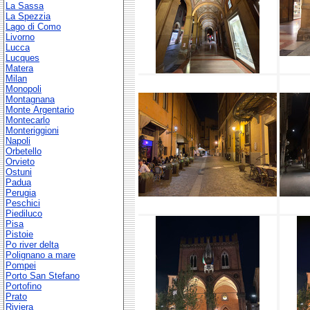
La Sassa
La Spezzia
Lago di Como
Livorno
Lucca
Lucques
Matera
Milan
Monopoli
Montagnana
Monte Argentario
Montecarlo
Monteriggioni
Napoli
Orbetello
Orvieto
Ostuni
Padua
Perugia
Peschici
Piediluco
Pisa
Pistoie
Po river delta
Polignano a mare
Pompei
Porto San Stefano
Portofino
Prato
Riviera