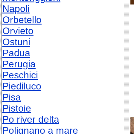
Napoli
Orbetello
Orvieto
Ostuni
Padua
Perugia
Peschici
Piediluco
Pisa
Pistoie
Po river delta
Polignano a mare