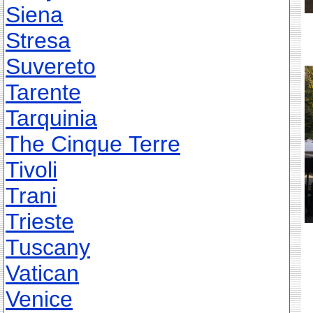
Siena
Stresa
Suvereto
Tarente
Tarquinia
The Cinque Terre
Tivoli
Trani
Trieste
Tuscany
Vatican
Venice