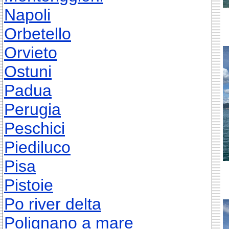
Napoli
Orbetello
Orvieto
Ostuni
Padua
Perugia
Peschici
Piediluco
Pisa
Pistoie
Po river delta
Polignano a mare