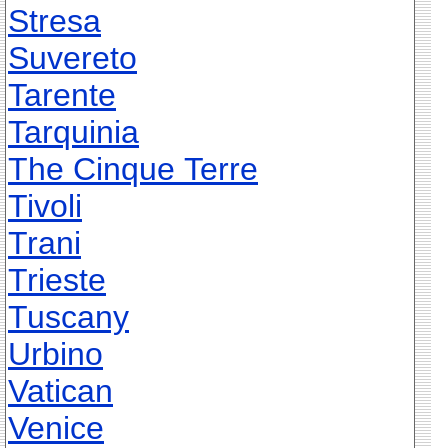
Stresa
Suvereto
Tarente
Tarquinia
The Cinque Terre
Tivoli
Trani
Trieste
Tuscany
Urbino
Vatican
Venice