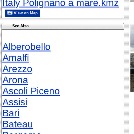
Italy Polignano a mare.kmz
🗺 View on Map
See Also
Alberobello
Amalfi
Arezzo
Arona
Ascoli Piceno
Assisi
Bari
Bateau