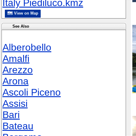
Italy Piediluco.kmz
🗺 View on Map
See Also
Alberobello
Amalfi
Arezzo
Arona
Ascoli Piceno
Assisi
Bari
Bateau