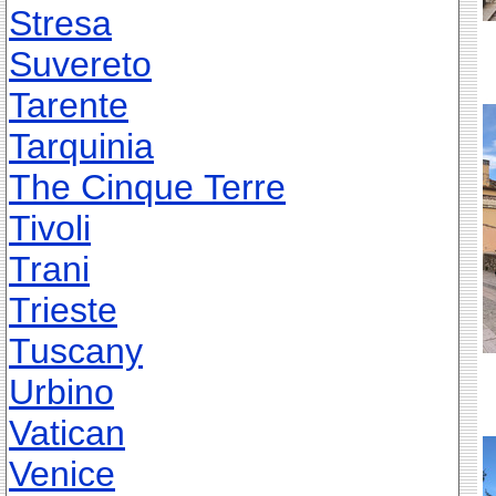
Stresa
Suvereto
Tarente
Tarquinia
The Cinque Terre
Tivoli
Trani
Trieste
Tuscany
Urbino
Vatican
Venice