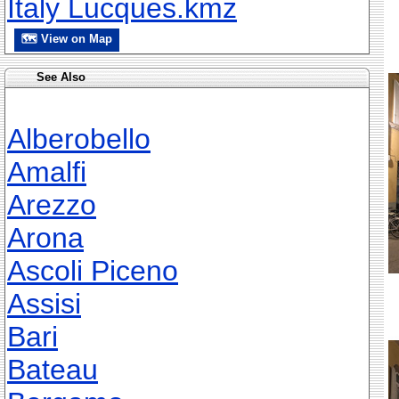
Italy Lucques.kmz
🗺 View on Map
See Also
Alberobello
Amalfi
Arezzo
Arona
Ascoli Piceno
Assisi
Bari
Bateau