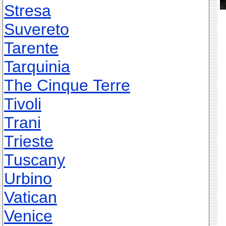
Stresa
Suvereto
Tarente
Tarquinia
The Cinque Terre
Tivoli
Trani
Trieste
Tuscany
Urbino
Vatican
Venice