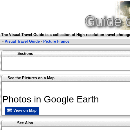
The Visual Travel Guide is a collection of High resolution travel photo
-
Visual Travel Guide
-
Picture France
Sections
See the Pictures on a Map
Photos in Google Earth
🗺 View on Map
See Also