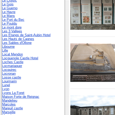
Le Croisic
Le Gois
Le Guerno
Le Havre
Le Mans
Le Port du Bec
Le Pouldu
Le mont dore
Les 3 Vallees
Les Etangs de Saint-Aubin Hotel
Les Hauts de Cagnes
Les Sables d'Ollone
Libourne
Lille
Local Mendon
Locguenole Castle Hotel
Loches Castle
Locmariaquer
Locquirec
Locronan
Losse castle
Lourmarin
Lunel
Lyon
Lyons La Foret
Maison Forte de Reignac
Mandelieu
Marcoles
Mareuil castle
Marseille