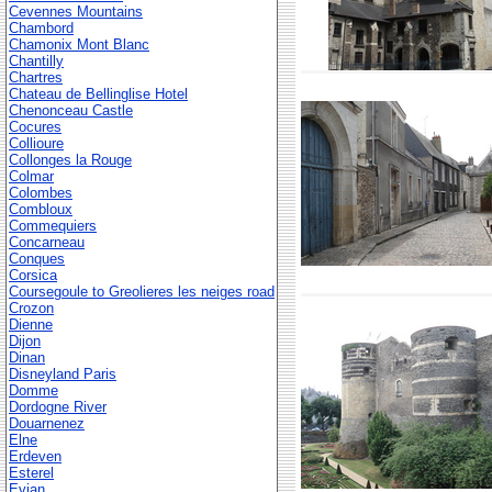
Cevennes Mountains
Chambord
Chamonix Mont Blanc
Chantilly
Chartres
Chateau de Bellinglise Hotel
Chenonceau Castle
Cocures
Collioure
Collonges la Rouge
Colmar
Colombes
Combloux
Commequiers
Concarneau
Conques
Corsica
Coursegoule to Greolieres les neiges road
Crozon
Dienne
Dijon
Dinan
Disneyland Paris
Domme
Dordogne River
Douarnenez
Elne
Erdeven
Esterel
Evian