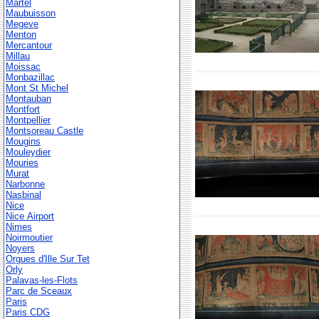
Martel
Maubuisson
Megeve
Menton
Mercantour
Millau
Moissac
Monbazillac
Mont St Michel
Montauban
Montfort
Montpellier
Montsoreau Castle
Mougins
Mouleydier
Mouries
Murat
Narbonne
Nasbinal
Nice
Nice Airport
Nimes
Noirmoutier
Noyers
Orgues d'Ille Sur Tet
Orly
Palavas-les-Flots
Parc de Sceaux
Paris
Paris CDG