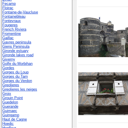
Fecamp
Floirac
Fontaine-de-Vaucluse
Fontainebleau
Fontevraux
Fougeres
French Riviera
Fromentine
Gaillac
Gavres peninsula
Giens Peninsula
Gironde estuary
Gironde lakes road
Giverny
Golfe du Morbihan
Gordes
Gorges du Loup
Gorges du Tarn
Gorges du Verdon
Greolieres
Greolieres les neiges
Groix
Grouin Point
Guedelon
Guerande
Guimaec
Guingamp
Haut de Cagne
Hoedic
Honfleur