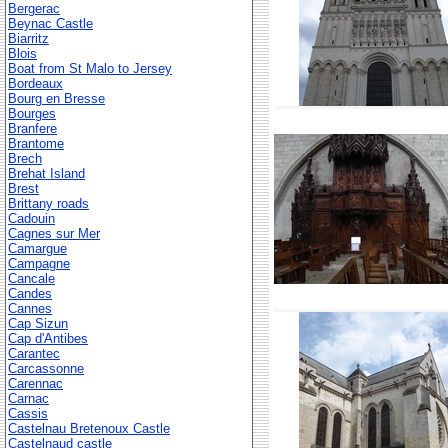
Bergerac
Beynac Castle
Biarritz
Blois
Boat from St Malo to Jersey
Bordeaux
Bourg en Bresse
Bourges
Branfere
Brantome
Brech
Brehat Island
Brest
Brittany roads
Cadouin
Cagnes sur Mer
Camargue
Campagne
Cancale
Candes
Cannes
Cap Sizun
Cap d'Antibes
Carantec
Carcassonne
Carennac
Carnac
Cassis
Castelnau Bretenoux Castle
Castelnaud castle