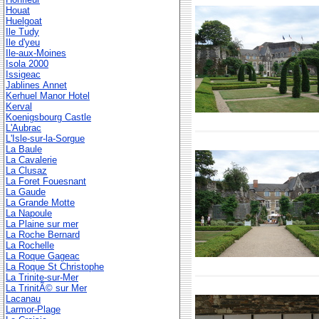
Houat
Huelgoat
Ile Tudy
Ile d'yeu
Ile-aux-Moines
Isola 2000
Issigeac
Jablines Annet
Kerhuel Manor Hotel
Kerval
Koenigsbourg Castle
L'Aubrac
L'Isle-sur-la-Sorgue
La Baule
La Cavalerie
La Clusaz
La Foret Fouesnant
La Gaude
La Grande Motte
La Napoule
La Plaine sur mer
La Roche Bernard
La Rochelle
La Roque Gageac
La Roque St Christophe
La Trinite-sur-Mer
La TrinitÃ© sur Mer
Lacanau
Larmor-Plage