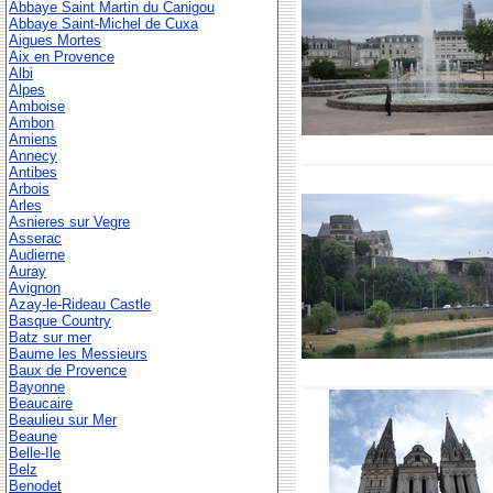
Abbaye Saint Martin du Canigou
Abbaye Saint-Michel de Cuxa
Aigues Mortes
Aix en Provence
Albi
Alpes
Amboise
Ambon
Amiens
Annecy
Antibes
Arbois
Arles
Asnieres sur Vegre
Asserac
Audierne
Auray
Avignon
Azay-le-Rideau Castle
Basque Country
Batz sur mer
Baume les Messieurs
Baux de Provence
Bayonne
Beaucaire
Beaulieu sur Mer
Beaune
Belle-Ile
Belz
Benodet