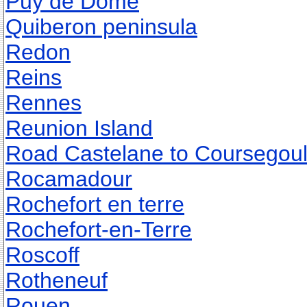
Puy de Dome
Quiberon peninsula
Redon
Reins
Rennes
Reunion Island
Road Castelane to Coursegou
Rocamadour
Rochefort en terre
Rochefort-en-Terre
Roscoff
Rotheneuf
Rouen