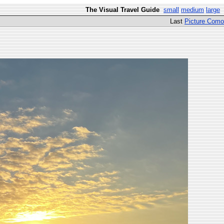
The Visual Travel Guide
small
medium
large
Last
Picture Como