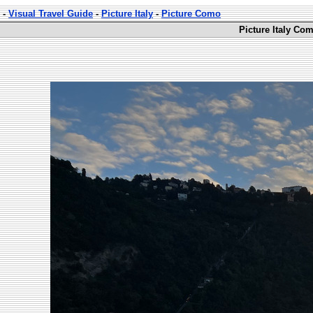
-
Visual Travel Guide
-
Picture Italy
-
Picture Como
Picture Italy Co