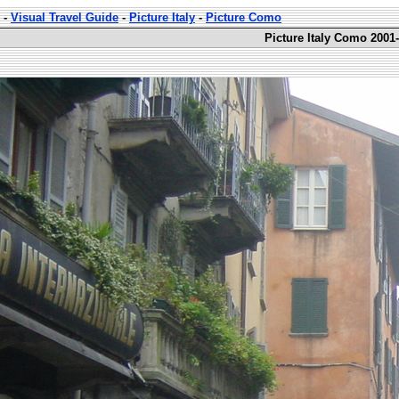
-
Visual Travel Guide
-
Picture Italy
-
Picture Como
Picture Italy Como 2001-