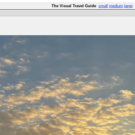
The Visual Travel Guide
small
medium
large