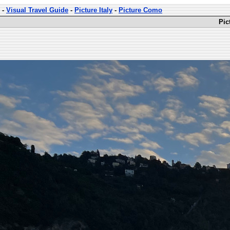
-
Visual Travel Guide
-
Picture Italy
-
Picture Como
Pic