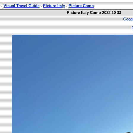
-
Visual Travel Guide
-
Picture Italy
-
Picture Como
Picture Italy Como 2023-10 33
Googl