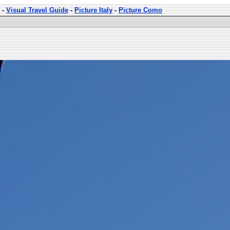
-
Visual Travel Guide
-
Picture Italy
-
Picture Como