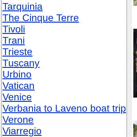
Tarquinia
The Cinque Terre
Tivoli
Trani
Trieste
Tuscany
Urbino
Vatican
Venice
Verbania to Laveno boat trip
Verone
Viarregio