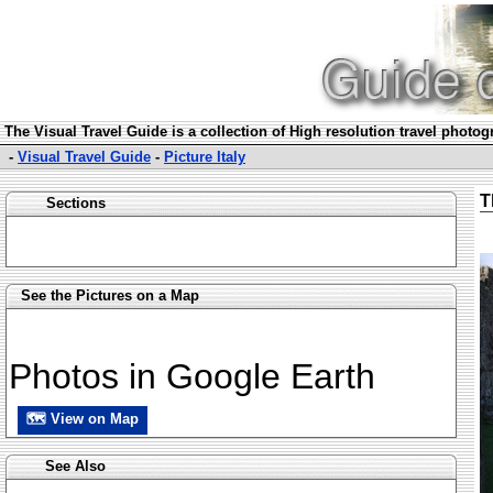
The Visual Travel Guide is a collection of High resolution travel photo
-
Visual Travel Guide
-
Picture Italy
T
Sections
See the Pictures on a Map
Photos in Google Earth
🗺 View on Map
See Also