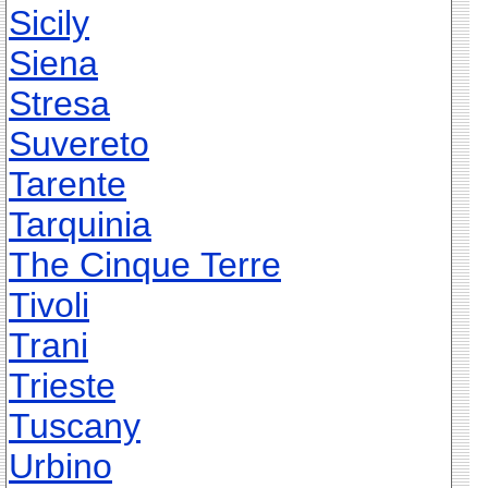
Sicily
Siena
Stresa
Suvereto
Tarente
Tarquinia
The Cinque Terre
Tivoli
Trani
Trieste
Tuscany
Urbino