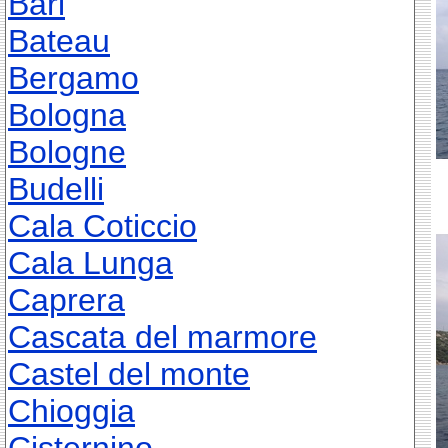
Bari
Bateau
Bergamo
Bologna
Bologne
Budelli
Cala Coticcio
Cala Lunga
Caprera
Cascata del marmore
Castel del monte
Chioggia