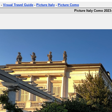
-
Visual Travel Guide
-
Picture Italy
-
Picture Como
Picture Italy Como 2023-