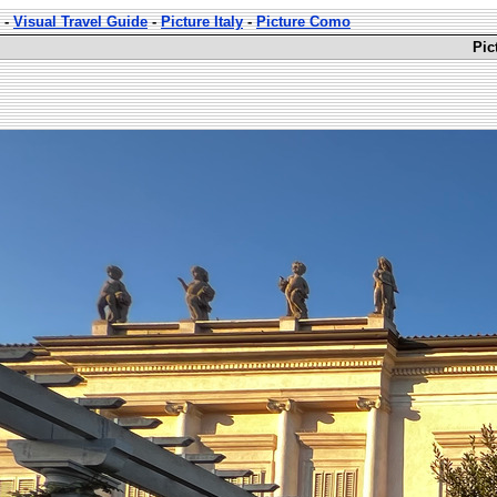
-
Visual Travel Guide
-
Picture Italy
-
Picture Como
Pic