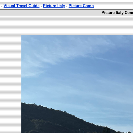
-
Visual Travel Guide
-
Picture Italy
-
Picture Como
Picture Italy Co