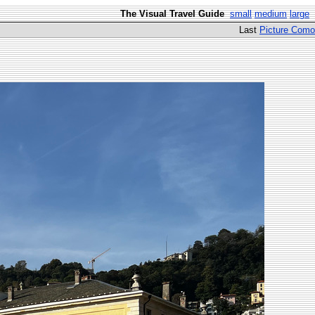
The Visual Travel Guide
small
medium
large
Last
Picture Como