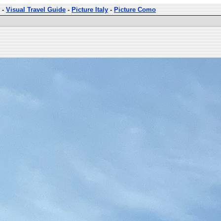
-
Visual Travel Guide
-
Picture Italy
-
Picture Como