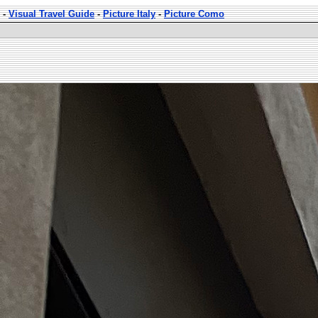
-
Visual Travel Guide
-
Picture Italy
-
Picture Como