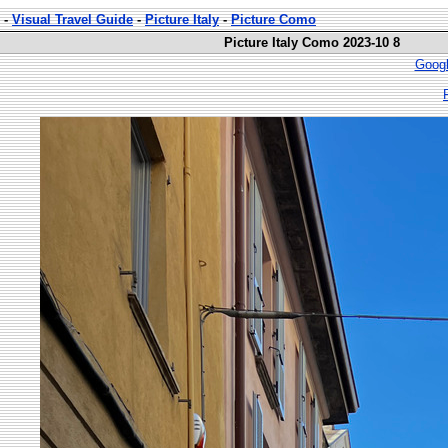
-
Visual Travel Guide
-
Picture Italy
-
Picture Como
Picture Italy Como 2023-10 8
Googl