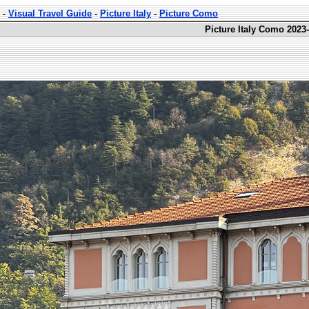
-
Visual Travel Guide
-
Picture Italy
-
Picture Como
Picture Italy Como 2023-