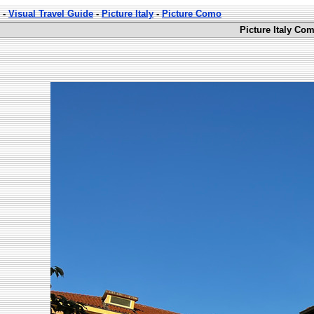
-
Visual Travel Guide
-
Picture Italy
-
Picture Como
Picture Italy Co