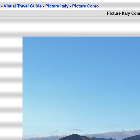
-
Visual Travel Guide
-
Picture Italy
-
Picture Como
Picture Italy Co