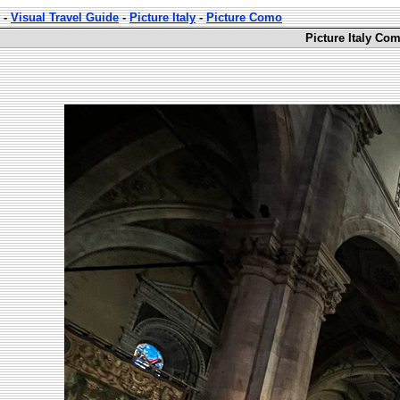
-
Visual Travel Guide
-
Picture Italy
-
Picture Como
Picture Italy Co