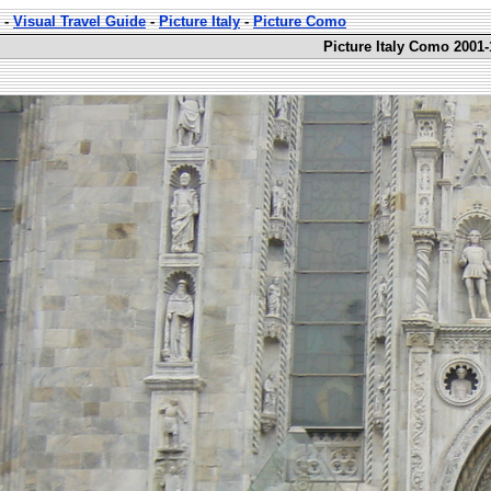
-
Visual Travel Guide
-
Picture Italy
-
Picture Como
Picture Italy Como 2001-