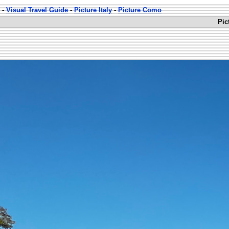
-
Visual Travel Guide
-
Picture Italy
-
Picture Como
Pic