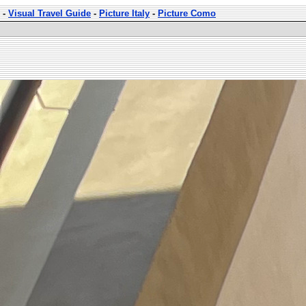
-
Visual Travel Guide
-
Picture Italy
-
Picture Como