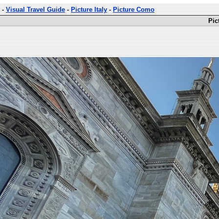
-
Visual Travel Guide
-
Picture Italy
-
Picture Como
Pic