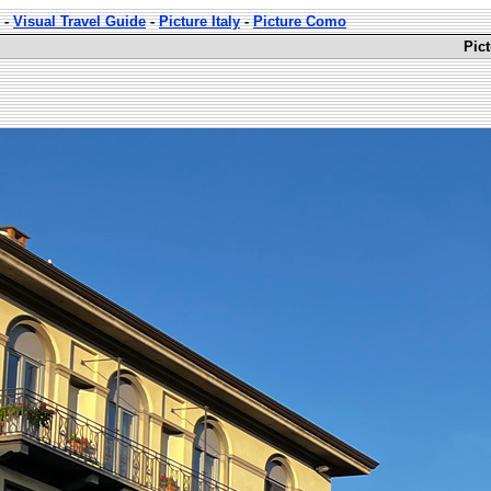
-
Visual Travel Guide
-
Picture Italy
-
Picture Como
Pict