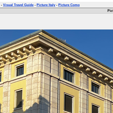
-
Visual Travel Guide
-
Picture Italy
-
Picture Como
Pic