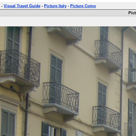
-
Visual Travel Guide
-
Picture Italy
-
Picture Como
Pict