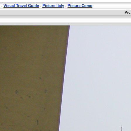
-
Visual Travel Guide
-
Picture Italy
-
Picture Como
Pic