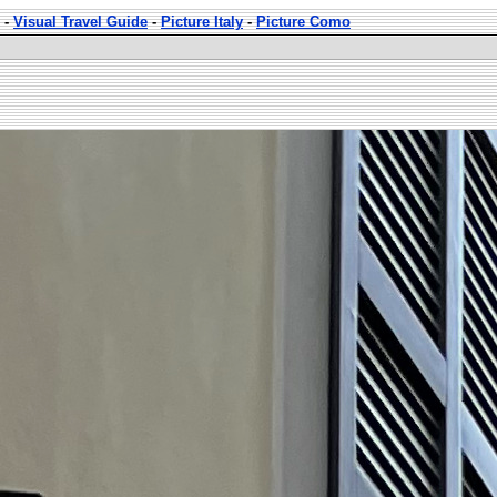
-
Visual Travel Guide
-
Picture Italy
-
Picture Como