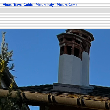
-
Visual Travel Guide
-
Picture Italy
-
Picture Como