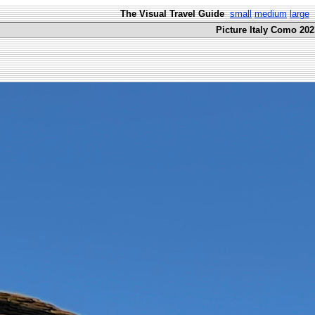
The Visual Travel Guide
small
medium
large
Picture Italy Como 202